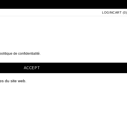
Login
LOGIN
Cart
CART (
0
)
politique de confidentialité.
ACCEPT
es du site web.