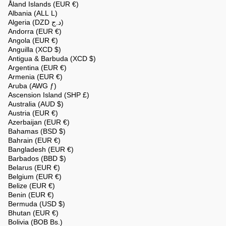
Åland Islands (EUR €)
Albania (ALL L)
Algeria (DZD د.ج)
Andorra (EUR €)
Angola (EUR €)
Anguilla (XCD $)
Antigua & Barbuda (XCD $)
Argentina (EUR €)
Armenia (EUR €)
Aruba (AWG ƒ)
Ascension Island (SHP £)
Australia (AUD $)
Austria (EUR €)
Azerbaijan (EUR €)
Bahamas (BSD $)
Bahrain (EUR €)
Bangladesh (EUR €)
Barbados (BBD $)
Belarus (EUR €)
Belgium (EUR €)
Belize (EUR €)
Benin (EUR €)
Bermuda (USD $)
Bhutan (EUR €)
Bolivia (BOB Bs.)