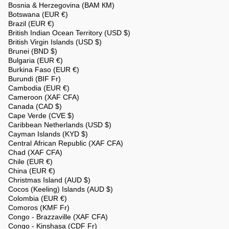
Bosnia & Herzegovina (BAM КМ)
Botswana (EUR €)
Brazil (EUR €)
British Indian Ocean Territory (USD $)
British Virgin Islands (USD $)
Brunei (BND $)
Bulgaria (EUR €)
Burkina Faso (EUR €)
Burundi (BIF Fr)
Cambodia (EUR €)
Cameroon (XAF CFA)
Canada (CAD $)
Cape Verde (CVE $)
Caribbean Netherlands (USD $)
Cayman Islands (KYD $)
Central African Republic (XAF CFA)
Chad (XAF CFA)
Chile (EUR €)
China (EUR €)
Christmas Island (AUD $)
Cocos (Keeling) Islands (AUD $)
Colombia (EUR €)
Comoros (KMF Fr)
Congo - Brazzaville (XAF CFA)
Congo - Kinshasa (CDF Fr)