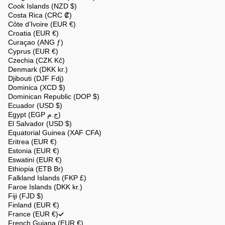
Cook Islands (NZD $)
Costa Rica (CRC ₡)
Côte d’Ivoire (EUR €)
Croatia (EUR €)
Curaçao (ANG ƒ)
Cyprus (EUR €)
Czechia (CZK Kč)
Denmark (DKK kr.)
Djibouti (DJF Fdj)
Dominica (XCD $)
Dominican Republic (DOP $)
Ecuador (USD $)
Egypt (EGP ج.م)
El Salvador (USD $)
Equatorial Guinea (XAF CFA)
Eritrea (EUR €)
Estonia (EUR €)
Eswatini (EUR €)
Ethiopia (ETB Br)
Falkland Islands (FKP £)
Faroe Islands (DKK kr.)
Fiji (FJD $)
Finland (EUR €)
France (EUR €)
French Guiana (EUR €)